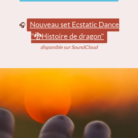
Nouveau set Ecstatic Dance
🎧
"
🐉
Histoire de dragon"
disponible sur SoundCloud